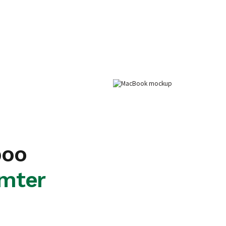
boo
ämter