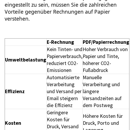
eingestellt zu sein, müssen Sie die zahlreichen
Vorteile gegenüber Rechnungen auf Papier
verstehen.
E-Rechnung
PDF/Papierrechnung
Kein Tinten- und
Hoher Verbrauch von
Papierverbrauch,
Papier und Tinte,
Umweltbelastung
reduziert CO2-
höherer CO2-
Emissionen
Fußabdruck
Automatisierte
Manuelle
Verarbeitung
Verarbeitung und
Effizienz
und Versand per
längere
Email steigern
Versandzeiten auf
die Effizienz
dem Postweg
Geringere
Höhere Kosten für
Kosten für
Kosten
Druck, Porto und
Druck, Versand