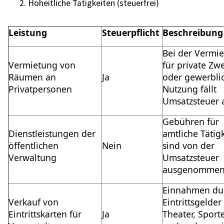
Hoheitliche Tätigkeiten (steuerfrei)
Leistung
Steuerpflicht
Beschreibun
Bei der Vermi
Vermietung von
für private Zw
Räumen an
Ja
oder gewerbli
Privatpersonen
Nutzung fällt
Umsatzsteuer 
Gebühren für
Dienstleistungen der
amtliche Tätig
öffentlichen
Nein
sind von der
Verwaltung
Umsatzsteuer
ausgenommen
Einnahmen du
Verkauf von
Eintrittsgelder
Eintrittskarten für
Ja
Theater, Sport