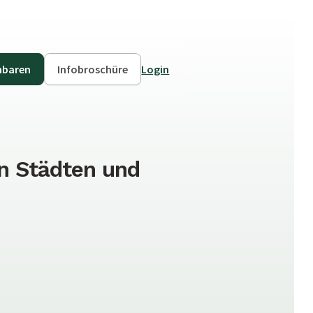
nbaren
Infobroschüre
Login
in Städten und